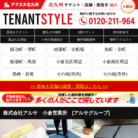
居抜きテナント
敷礼ゼロ物件
1階テナント
郊外飲食可
選ばれる理由
☆仲介実績紹介
物件掲載無料
物件リクエスト
鍛冶町・堺町
紺屋町・古船場
魚町・京町
船場町・馬借
小倉北区周辺
小倉南区周辺
黒崎・折尾
その他(市内)
その他(市外)
>> 居抜き店舗の譲渡・買取はこちら <<
株式会社アルサ 小倉営業所 [アルサグループ]