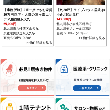
【事務所跡】2室一括でもお家賃
【約20坪】ライブハウス居抜き/
10万円以下・人気の三ヶ森エリ
小倉北区紺屋町
ア/八幡西区永犬丸
143,000円
55,000円
北九州市小倉北区紺屋町
北九州市八幡西区永犬丸
北九州モノレール旦過駅
筑豊電気鉄道永犬丸駅
面積:66.00㎡ (20坪)m²
面積:5.98坪/19.8m²
>>物件詳細を見る
>>物件詳細を見る