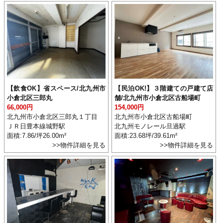
【飲食OK】省スペース/北九州市
【民泊OK!】３階建ての戸建て店
小倉北区三郎丸
舗/北九州市小倉北区古船場町
66,000円
154,000円
北九州市小倉北区三郎丸１丁目
北九州市小倉北区古船場町
ＪＲ日豊本線城野駅
北九州モノレール旦過駅
面積:7.86/坪26.00m²
面積:23.68坪/39.61m²
>>物件詳細を見る
>>物件詳細を見る