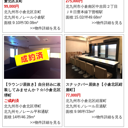
倉北区京町
275,000円
99,000円
北九州市小倉南区中吉田２丁目
北九州市小倉北区京町
ＪＲ日豊本線下曽根駅
北九州モノレール小倉駅
面積:15.02/坪49.68m²
面積:9.10坪/30.08m²
>>物件詳細を見る
>>物件詳細を見る
【ラウンジ居抜き】自分好みに改
スナックバー居抜き【小倉北区紺
装してみませんか？☆/小倉北区
屋町】
堺町
77,000円
ご成約済
北九州市小倉北区紺屋町
北九州市小倉北区堺町
北九州モノレール旦過駅
北九州モノレール平和通駅
面積:9.98坪/33m²
面積:14坪/46.28m²
>>物件詳細を見る
>>物件詳細を見る