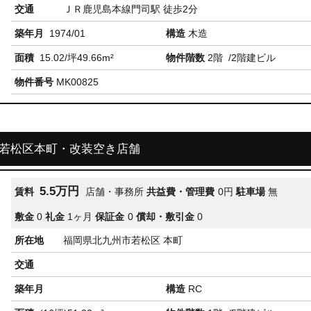
交通
ＪＲ鹿児島本線門司駅 徒歩2分
築年月
1974/01
構造
木造
面積
15.02/坪49.66m²
物件階数
2階
/2階建ビル
物件番号
MK00825
/若松区本町・改装空き店舗
5.5万円
賃料
店舗・事務所
共益費・管理費
0円
駐車場
無
敷金
0
礼金
1ヶ月
保証金
0
償却・敷引金
0
所在地
福岡県北九州市若松区 本町
交通
築年月
構造
RC