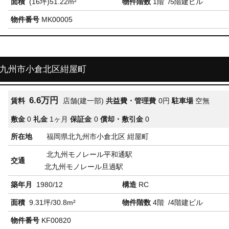
面積
(16坪)51.22m²
物件階数
1階
/5階建ビル
物件番号
MK00005
北九州市小倉北区紺屋町
6.6万円
賃料
店舗(建一部)
共益費・管理費
0円
駐車場
空無
敷金
0
礼金
1ヶ月
保証金
0
償却・敷引金
0
所在地
福岡県北九州市小倉北区 紺屋町
北九州モノレール平和通駅
交通
北九州モノレール旦過駅
築年月
1980/12
構造
RC
面積
9.31坪/30.8m²
物件階数
4階
/4階建ビル
物件番号
KF00820