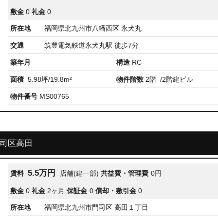
敷金
0
礼金
0
所在地
福岡県北九州市八幡西区 永犬丸
交通
筑豊電気鉄道永犬丸駅 徒歩7分
築年月
構造
RC
面積
5.98坪/19.8m²
物件階数
2階
/2階建ビル
物件番号
MS00765
門司区高田
5.5万円
賃料
店舗(建一部)
共益費・管理費
0円
敷金
0
礼金
2ヶ月
保証金
0
償却・敷引金
0
所在地
福岡県北九州市門司区 高田１丁目