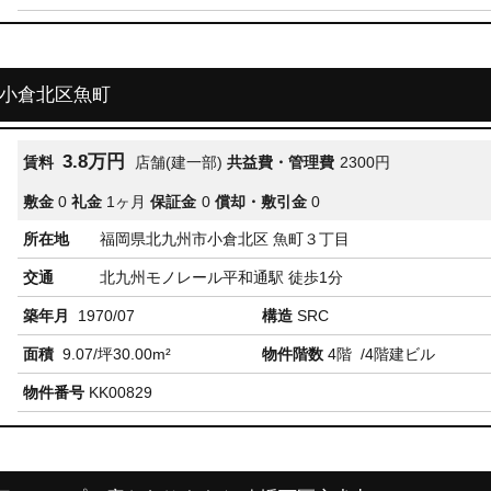
市小倉北区魚町
3.8万円
賃料
店舗(建一部)
共益費・管理費
2300円
敷金
0
礼金
1ヶ月
保証金
0
償却・敷引金
0
所在地
福岡県北九州市小倉北区 魚町３丁目
交通
北九州モノレール平和通駅 徒歩1分
築年月
1970/07
構造
SRC
面積
9.07/坪30.00m²
物件階数
4階
/4階建ビル
物件番号
KK00829