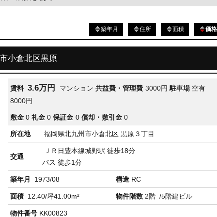
築年月
住所
面積
価
州市小倉北区黒原
3.6万円
賃料
マンション
共益費・管理費
3000円
駐車場
空有
8000円
敷金
0
礼金
0
保証金
0
償却・敷引金
0
所在地
福岡県北九州市小倉北区 黒原３丁目
ＪＲ日豊本線城野駅 徒歩18分
交通
バス 徒歩1分
築年月
1973/08
構造
RC
面積
12.40/坪41.00m²
物件階数
2階
/5階建ビル
物件番号
KK00823