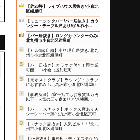
【約20坪】ライブハウス居抜き/小倉北
区紺屋町
【ミュージックバー/バー居抜き】カウ
ンター・テーブル席あり約15坪/小...
【バー居抜き】ロングカウンターのみ/
北九州市小倉北区紺屋町
【ビル1階店舗】小料理店居抜き/北九
州市小倉北区紺屋町
【バー居抜き】カラオケ付き！即営業
可能！！/小倉北区紺屋町
【元ホストクラブ】ラウンジ・クラブ
におすすめ！/北九州市小倉北区紺屋町
【事務所跡】2室一括でもお家賃10万円
以下・人気の三ヶ森エリア/八幡西...
【バー・スナック】ボックス席あり★
シーシャバー跡/北九州市小倉北区京町
【スナック居抜き】人気ビル！！/北九
州市小倉北区紺屋町
【2F居抜き】事務所・塾・エステなど/