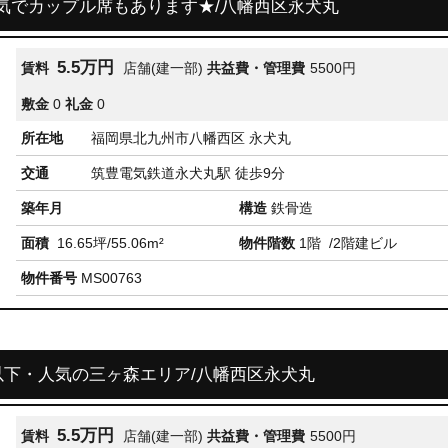
気でカップル席もあります★/八幡西区永犬丸
5.5万円
賃料
店舗(建一部)
共益費・管理費
5500円
敷金
0
礼金
0
所在地
福岡県北九州市八幡西区 永犬丸
交通
筑豊電気鉄道永犬丸駅 徒歩9分
築年月
構造
鉄骨造
面積
16.65坪/55.06m²
物件階数
1階
/2階建ビル
物件番号
MS00763
以下・人気の三ヶ森エリア/八幡西区永犬丸
5.5万円
賃料
店舗(建一部)
共益費・管理費
5500円