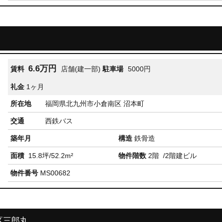
6.6万円
賃料
店舗(建一部)
駐車場
5000円
礼金
1ヶ月
所在地
福岡県北九州市小倉南区 沼本町
交通
西鉄バス
築年月
構造
鉄骨造
面積
15.8坪/52.2m²
物件階数
2階
/2階建ビル
物件番号
MS00682
区三郎丸