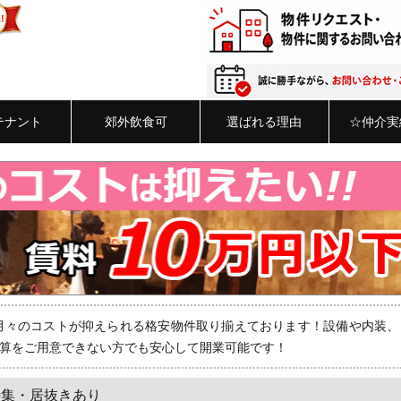
テナント
郊外飲食可
選ばれる理由
☆仲介実
月々のコストが抑えられる格安物件取り揃えております！設備や内装、
算をご用意できない方でも安心して開業可能です！
特集・居抜きあり