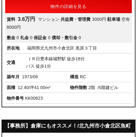
物件の詳細を見る
3.6万円
賃料
マンション
共益費・管理費
3000円
駐車場
空有
8000円
敷金
0
礼金
0
保証金
0
償却・敷引金
0
所在地
福岡県北九州市小倉北区 黒原３丁目
ＪＲ日豊本線城野駅 徒歩18分
交通
バス 徒歩1分
築年月
1973/08
構造
RC
面積
12.40/坪41.00m²
物件階数
2階
/5階建ビル
物件番号
KK00823
【事務所】倉庫にもオススメ！/北九州市小倉北区魚町