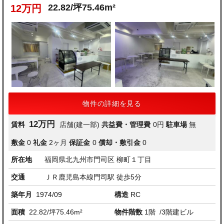
22.82/坪75.46m²
12万円
物件の詳細を見る
12万円
賃料
店舗(建一部)
共益費・管理費
0円
駐車場
無
敷金
0
礼金
2ヶ月
保証金
0
償却・敷引金
0
所在地
福岡県北九州市門司区 柳町１丁目
交通
ＪＲ鹿児島本線門司駅 徒歩5分
築年月
1974/09
構造
RC
面積
22.82/坪75.46m²
物件階数
1階
/3階建ビル