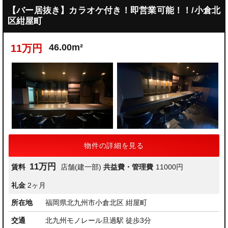
【バー居抜き】カラオケ付き！即営業可能！！/小倉北
区紺屋町
46.00m²
11万円
物件の詳細を見る
11万円
賃料
店舗(建一部)
共益費・管理費
11000円
礼金
2ヶ月
所在地
福岡県北九州市小倉北区 紺屋町
交通
北九州モノレール旦過駅 徒歩3分