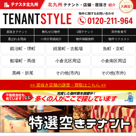
居抜きテナント
敷礼ゼロ物件
1階テナント
郊外飲食可
選ばれる理由
☆仲介実績紹介
物件掲載無料
物件リクエスト
鍛冶町・堺町
紺屋町・古船場
魚町・京町
船場町・馬借
小倉北区周辺
小倉南区周辺
黒崎・折尾
その他(市内)
その他(市外)
>> 居抜き店舗の譲渡・買取はこちら <<