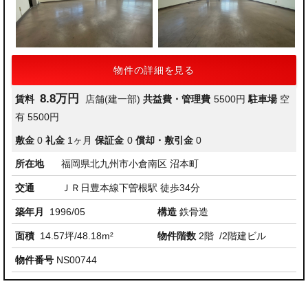
物件の詳細を見る
8.8万円
賃料
店舗(建一部)
共益費・管理費
5500円
駐車場
空
有 5500円
敷金
0
礼金
1ヶ月
保証金
0
償却・敷引金
0
所在地
福岡県北九州市小倉南区 沼本町
交通
ＪＲ日豊本線下曽根駅 徒歩34分
築年月
1996/05
構造
鉄骨造
面積
14.57坪/48.18m²
物件階数
2階
/2階建ビル
物件番号
NS00744