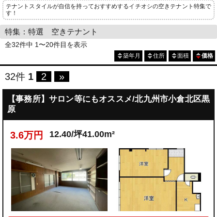
テナントスタイルが自信を持っておすすめするイチオシの空きテナント特集で
す！
特集：特選 空きテナント
全32件中 1〜20件目を表示
築年月
住所
面積
価格
32件
1
2
»
【事務所】サロン等にもオススメ/北九州市小倉北区黒
原
12.40/坪41.00m²
3.6万円