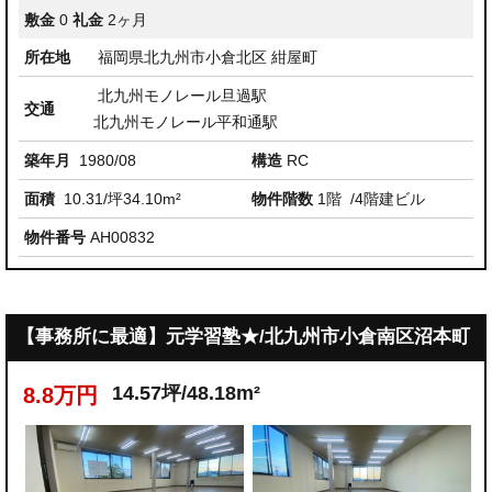
敷金
0
礼金
2ヶ月
所在地
福岡県北九州市小倉北区 紺屋町
北九州モノレール旦過駅
交通
北九州モノレール平和通駅
築年月
1980/08
構造
RC
面積
10.31/坪34.10m²
物件階数
1階
/4階建ビル
物件番号
AH00832
【事務所に最適】元学習塾★/北九州市小倉南区沼本町
14.57坪/48.18m²
8.8万円