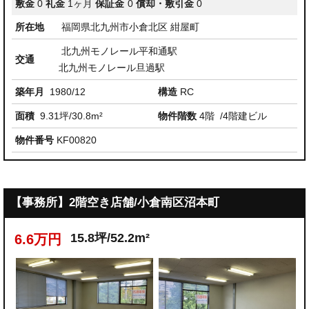
敷金
0
礼金
1ヶ月
保証金
0
償却・敷引金
0
所在地
福岡県北九州市小倉北区 紺屋町
北九州モノレール平和通駅
交通
北九州モノレール旦過駅
築年月
1980/12
構造
RC
面積
9.31坪/30.8m²
物件階数
4階
/4階建ビル
物件番号
KF00820
【事務所】2階空き店舗/小倉南区沼本町
15.8坪/52.2m²
6.6万円