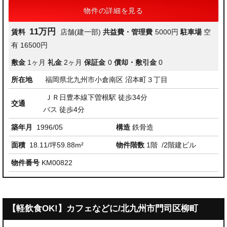
物件の詳細を見る
11万円
賃料
店舗(建一部)
共益費・管理費
5000円
駐車場
空
有 16500円
敷金
1ヶ月
礼金
2ヶ月
保証金
0
償却・敷引金
0
所在地
福岡県北九州市小倉南区 沼本町３丁目
ＪＲ日豊本線下曽根駅 徒歩34分
交通
バス 徒歩4分
築年月
1996/05
構造
鉄骨造
面積
18.11/坪59.88m²
物件階数
1階
/2階建ビル
物件番号
KM00822
【軽飲食OK!】カフェなどに/北九州市門司区柳町