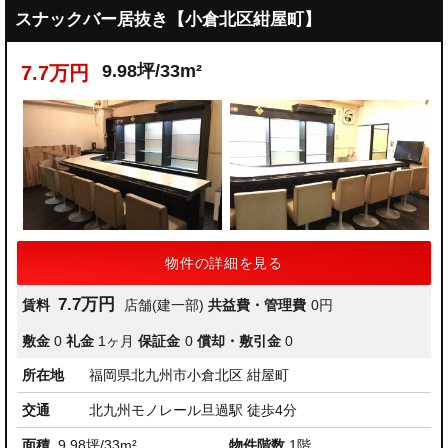
スナックバー居抜き【小倉北区紺屋町】
9.98坪/33m²
7.7万円
物件の詳細を見る
7.7万円
賃料
店舗(建一部)
共益費・管理費
0円
敷金
0
礼金
1ヶ月
保証金
0
償却・敷引金
0
所在地
福岡県北九州市小倉北区 紺屋町
交通
北九州モノレール旦過駅 徒歩4分
面積
9.98坪/33m²
物件階数
1階