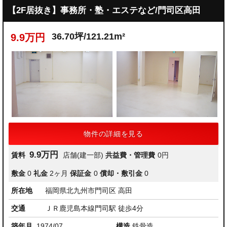
【2F居抜き】事務所・塾・エステなど/門司区高田
36.70坪/121.21m²
9.9万円
物件の詳細を見る
9.9万円
賃料
店舗(建一部)
共益費・管理費
0円
敷金
0
礼金
2ヶ月
保証金
0
償却・敷引金
0
所在地
福岡県北九州市門司区 高田
交通
ＪＲ鹿児島本線門司駅 徒歩4分
築年月
1974/07
構造
鉄骨造