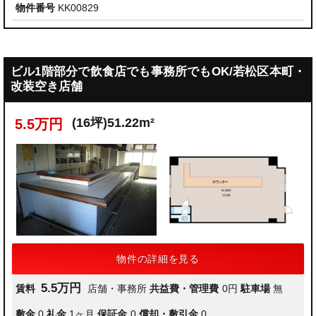
物件番号
KK00829
ビル1階部分で飲食店でも事務所でもOK/若松区本町・
改装空き店舗
(16坪)51.22m²
5.5万円
物件の詳細を見る
5.5万円
賃料
店舗・事務所
共益費・管理費
0円
駐車場
無
敷金
0
礼金
1ヶ月
保証金
0
償却・敷引金
0