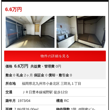
6.6万円
物件の詳細を見る
6.6万円
価格
共益費・管理費
0円
敷金
0
礼金
2ヶ月
保証金
0
償却・敷引金
0
所在地
福岡県北九州市小倉北区 三郎丸１丁目
交通
ＪＲ日豊本線城野駅 徒歩12分
築年月
1973/04
構造
RC
面積
7.86/坪26.00m²
物件階数
1階
/8階建ビル