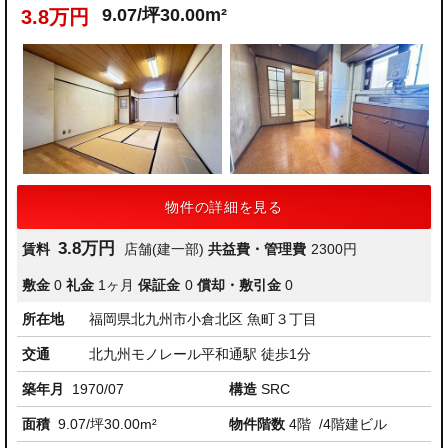
9.07/坪30.00m²
3.8万円
物件の詳細を見る
3.8万円
賃料
店舗(建一部)
共益費・管理費
2300円
敷金
0
礼金
1ヶ月
保証金
0
償却・敷引金
0
所在地
福岡県北九州市小倉北区 魚町３丁目
交通
北九州モノレール平和通駅 徒歩1分
築年月
1970/07
構造
SRC
面積
9.07/坪30.00m²
物件階数
4階
/4階建ビル