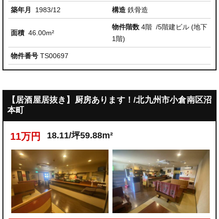
築年月
1983/12
構造
鉄骨造
物件階数
4階
/5階建ビル (地下
面積
46.00m²
1階)
物件番号
TS00697
【居酒屋居抜き】厨房あります！/北九州市小倉南区沼
本町
18.11/坪59.88m²
11万円