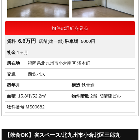
物件の詳細を見る
6.6万円
賃料
店舗(建一部)
駐車場
5000円
礼金
1ヶ月
所在地
福岡県北九州市小倉南区 沼本町
交通
西鉄バス
築年月
構造
鉄骨造
面積
15.8坪/52.2m²
物件階数
2階
/2階建ビル
物件番号
MS00682
【飲食OK】省スペース/北九州市小倉北区三郎丸