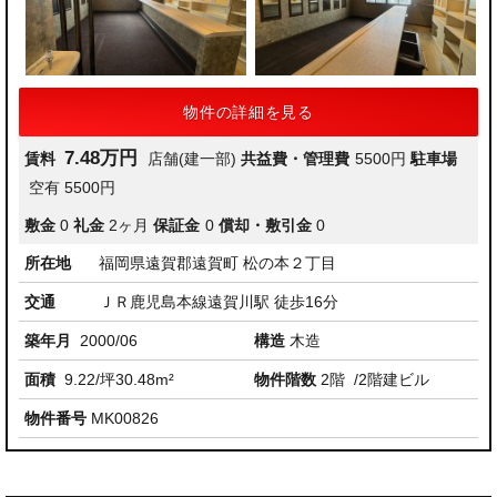
物件の詳細を見る
7.48万円
賃料
店舗(建一部)
共益費・管理費
5500円
駐車場
空有 5500円
敷金
0
礼金
2ヶ月
保証金
0
償却・敷引金
0
所在地
福岡県遠賀郡遠賀町 松の本２丁目
交通
ＪＲ鹿児島本線遠賀川駅 徒歩16分
築年月
2000/06
構造
木造
面積
9.22/坪30.48m²
物件階数
2階
/2階建ビル
物件番号
MK00826