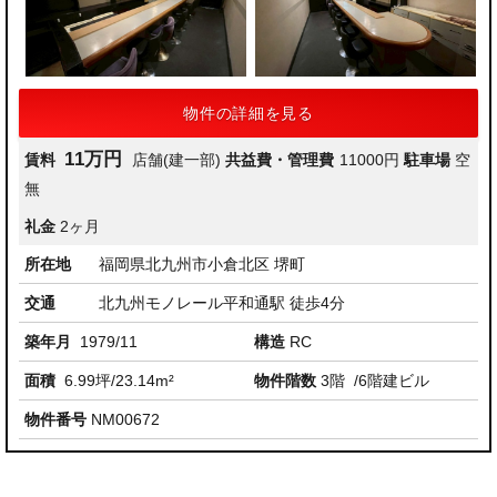
物件の詳細を見る
11万円
賃料
店舗(建一部)
共益費・管理費
11000円
駐車場
空
無
礼金
2ヶ月
所在地
福岡県北九州市小倉北区 堺町
交通
北九州モノレール平和通駅 徒歩4分
築年月
1979/11
構造
RC
面積
6.99坪/23.14m²
物件階数
3階
/6階建ビル
物件番号
NM00672