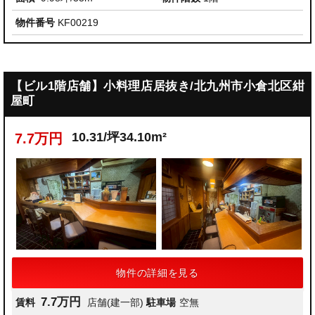
物件番号
KF00219
【ビル1階店舗】小料理店居抜き/北九州市小倉北区紺
屋町
10.31/坪34.10m²
7.7万円
物件の詳細を見る
7.7万円
賃料
店舗(建一部)
駐車場
空無