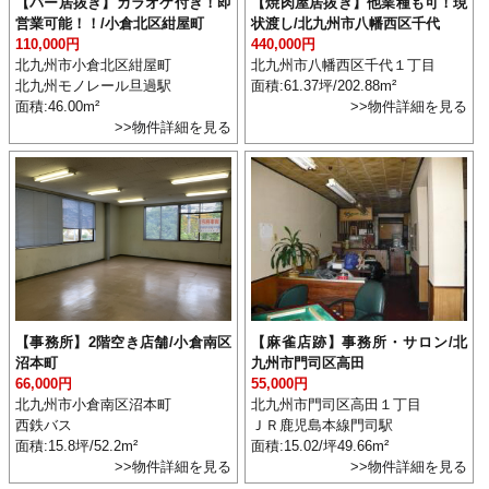
【バー居抜き】カラオケ付き！即
【焼肉屋居抜き】他業種も可！現
営業可能！！/小倉北区紺屋町
状渡し/北九州市八幡西区千代
110,000円
440,000円
北九州市小倉北区紺屋町
北九州市八幡西区千代１丁目
北九州モノレール旦過駅
面積:61.37坪/202.88m²
面積:46.00m²
>>物件詳細を見る
>>物件詳細を見る
【事務所】2階空き店舗/小倉南区
【麻雀店跡】事務所・サロン/北
沼本町
九州市門司区高田
66,000円
55,000円
北九州市小倉南区沼本町
北九州市門司区高田１丁目
西鉄バス
ＪＲ鹿児島本線門司駅
面積:15.8坪/52.2m²
面積:15.02/坪49.66m²
>>物件詳細を見る
>>物件詳細を見る