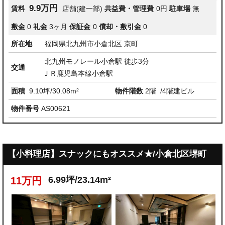
9.9万円
賃料
店舗(建一部)
共益費・管理費
0円
駐車場
無
敷金
0
礼金
3ヶ月
保証金
0
償却・敷引金
0
所在地
福岡県北九州市小倉北区 京町
北九州モノレール小倉駅 徒歩3分
交通
ＪＲ鹿児島本線小倉駅
面積
9.10坪/30.08m²
物件階数
2階
/4階建ビル
物件番号
AS00621
【小料理店】スナックにもオススメ★/小倉北区堺町
6.99坪/23.14m²
11万円