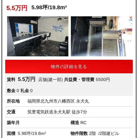
5.98坪/19.8m²
5.5万円
物件の詳細を見る
5.5万円
賃料
店舗(建一部)
共益費・管理費
5500円
敷金
0
礼金
0
所在地
福岡県北九州市八幡西区 永犬丸
交通
筑豊電気鉄道永犬丸駅 徒歩7分
築年月
構造
RC
面積
5.98坪/19.8m²
物件階数
2階
/2階建ビル