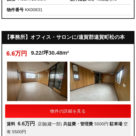
物件番号
KK00831
【事務所】オフィス・サロンに/遠賀郡遠賀町松の本
9.22/坪30.48m²
6.6万円
物件の詳細を見る
6.6万円
賃料
店舗(建一部)
共益費・管理費
5500円
駐車場
空
有 5500円