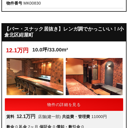
物件番号
MK00830
【バー・スナック居抜き】レンガ調でかっこいい！/小
倉北区紺屋町
10.0坪/33.00m²
12.1万円
物件の詳細を見る
12.1万円
賃料
店舗(建一部)
共益費・管理費
11000円
敷金
0
礼金
2ヶ月
保証金
0
償却・敷引金
0