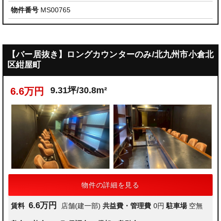
物件番号
MS00765
【バー居抜き】ロングカウンターのみ/北九州市小倉北
区紺屋町
9.31坪/30.8m²
6.6万円
物件の詳細を見る
6.6万円
賃料
店舗(建一部)
共益費・管理費
0円
駐車場
空無