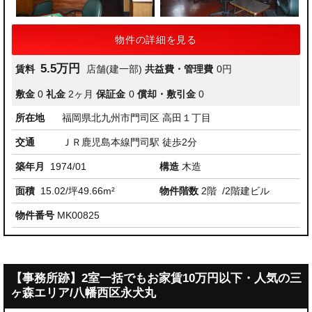
物件の詳細を見る
5.5万円
賃料
店舗(建一部)
共益費・管理費
0円
敷金
0
礼金
2ヶ月
保証金
0
償却・敷引金
0
所在地
福岡県北九州市門司区 高田１丁目
交通
ＪＲ鹿児島本線門司駅 徒歩2分
築年月
1974/01
構造
木造
面積
15.02/坪49.66m²
物件階数
2階
/2階建ビル
物件番号
MK00825
【事務所跡】2室一括でもお家賃10万円以下・人気の三
ヶ森エリア/八幡西区永犬丸