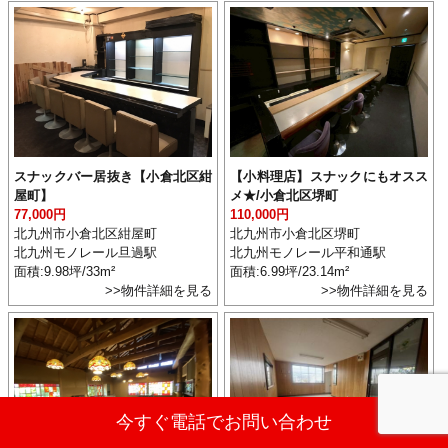
スナックバー居抜き【小倉北区紺
【小料理店】スナックにもオスス
屋町】
メ★/小倉北区堺町
77,000円
110,000円
北九州市小倉北区紺屋町
北九州市小倉北区堺町
北九州モノレール旦過駅
北九州モノレール平和通駅
面積:9.98坪/33m²
面積:6.99坪/23.14m²
>>物件詳細を見る
>>物件詳細を見る
今すぐ電話でお問い合わせ