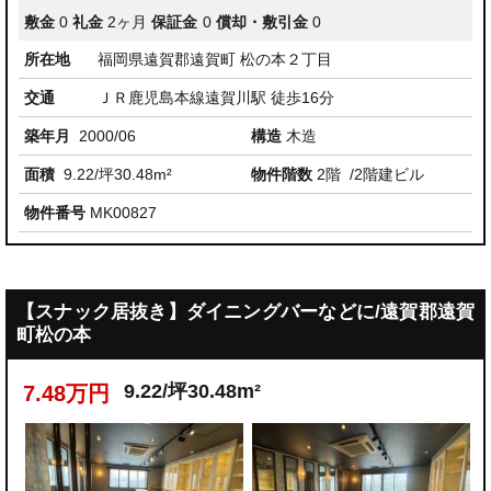
敷金
0
礼金
2ヶ月
保証金
0
償却・敷引金
0
所在地
福岡県遠賀郡遠賀町 松の本２丁目
交通
ＪＲ鹿児島本線遠賀川駅 徒歩16分
築年月
2000/06
構造
木造
面積
9.22/坪30.48m²
物件階数
2階
/2階建ビル
物件番号
MK00827
【スナック居抜き】ダイニングバーなどに/遠賀郡遠賀
町松の本
9.22/坪30.48m²
7.48万円