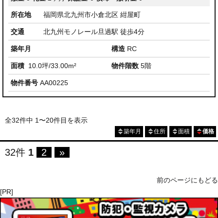
所在地
福岡県北九州市小倉北区 紺屋町
交通
北九州モノレール旦過駅 徒歩4分
築年月
構造
RC
面積
10.0坪/33.00m²
物件階数
5階
物件番号
AA00225
全32件中 1〜20件目を表示
築年月
住所
面積
価格
32件
1
2
»
前のページにもどる
[PR]