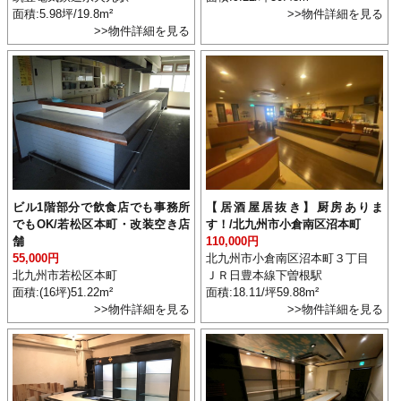
面積:5.98坪/19.8m²
>>物件詳細を見る
>>物件詳細を見る
ビル1階部分で飲食店でも事務所
【居酒屋居抜き】厨房ありま
でもOK/若松区本町・改装空き店
す！/北九州市小倉南区沼本町
舗
110,000円
55,000円
北九州市小倉南区沼本町３丁目
北九州市若松区本町
ＪＲ日豊本線下曽根駅
面積:(16坪)51.22m²
面積:18.11/坪59.88m²
>>物件詳細を見る
>>物件詳細を見る