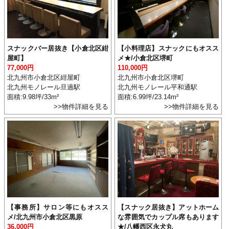
スナックバー居抜き【小倉北区紺
【小料理店】スナックにもオスス
屋町】
メ★/小倉北区堺町
77,000円
110,000円
北九州市小倉北区紺屋町
北九州市小倉北区堺町
北九州モノレール旦過駅
北九州モノレール平和通駅
面積:9.98坪/33m²
面積:6.99坪/23.14m²
>>物件詳細を見る
>>物件詳細を見る
【事務所】サロン等にもオスス
【スナック居抜き】アットホーム
メ/北九州市小倉北区黒原
な雰囲気でカップル席もあります
36,000円
★/八幡西区永犬丸