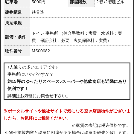
駐車場
5000円
部屋階数
2階 /2階建ビル
建物構造
鉄骨造
周辺環境
トイレ 事務所 （仲介手数料：実費 水道料：実
設備・条件
費 保証会社：必要 火災保険料：実費）
物件番号
MS00682
♪人通りの多いエリアです♪
事務所にいかがですか？
約15坪のゆったりスペース♪スーパーや他飲食店も近隣にあり
便利です！
詳細はお気軽にお問合せ下さい。
※ポータルサイトや他社サイトで気になる空き店舗物件がございま
したら、お気軽にご相談ください。
※家賃の表記は税込価格です。
※物件掲載内容と現況に相違がある場合は現況を優先と致します。