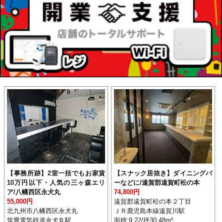
【事務所跡】2室一括でもお家賃
【スナック居抜き】ダイニングバ
10万円以下・人気の三ヶ森エリ
ーなどに/遠賀郡遠賀町松の本
ア/八幡西区永犬丸
74,800円
55,000円
遠賀郡遠賀町松の本２丁目
北九州市八幡西区永犬丸
ＪＲ鹿児島本線遠賀川駅
筑豊電気鉄道永犬丸駅
面積:9.22/坪30.48m²