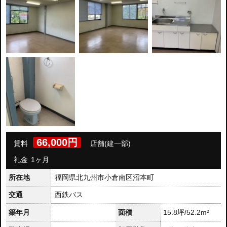
66,000円
賃料
店舗(建一部)
礼金
1ヶ月
所在地
福岡県北九州市小倉南区沼本町
交通
西鉄バス
築年月
面積
15.8坪/52.2m²