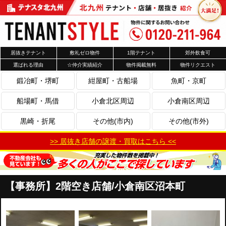
居抜きテナント
敷礼ゼロ物件
1階テナント
郊外飲食可
選ばれる理由
☆仲介実績紹介
物件掲載無料
物件リクエスト
鍛冶町・堺町
紺屋町・古船場
魚町・京町
船場町・馬借
小倉北区周辺
小倉南区周辺
黒崎・折尾
その他(市内)
その他(市外)
>> 居抜き店舗の譲渡・買取はこちら <<
【事務所】2階空き店舗/小倉南区沼本町